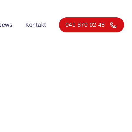
News
Kontakt
041 870 02 45