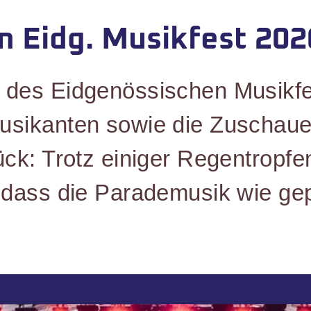
 Eidg. Musikfest 202
des Eidgenössischen Musikfest
usikanten sowie die Zuschau
ck: Trotz einiger Regentropfe
odass die Parademusik wie gepl