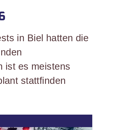
6
s in Biel hatten die
enden
n ist es meistens
ant stattfinden